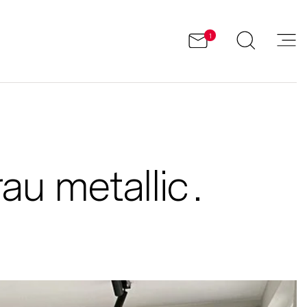
1
u metallic .