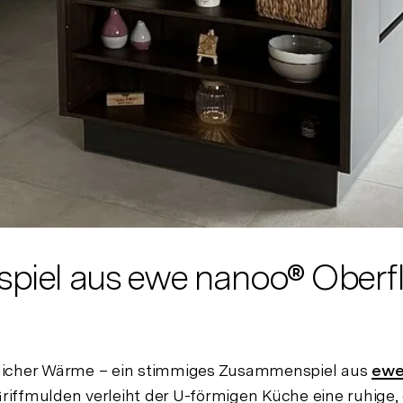
el aus ewe nanoo® Oberflä
nlicher Wärme – ein stimmiges Zusammenspiel aus
ewe
 Griffmulden verleiht der U-förmigen Küche eine ruhig