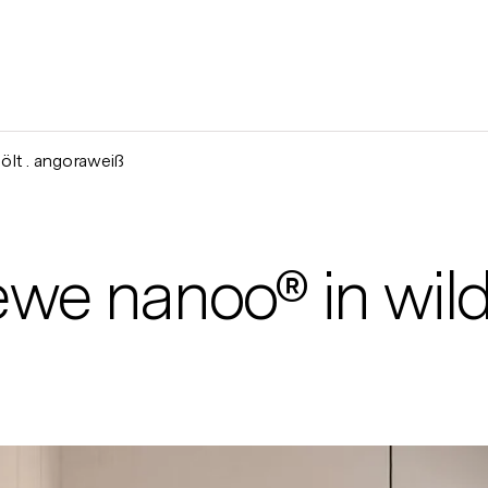
ölt . angoraweiß
e nanoo® in wilde