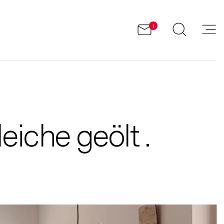
1
iche geölt .