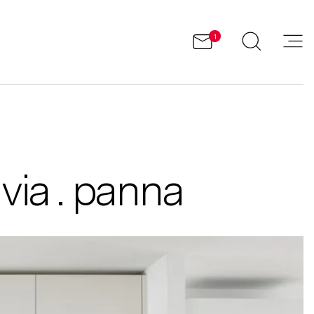
1
via . panna