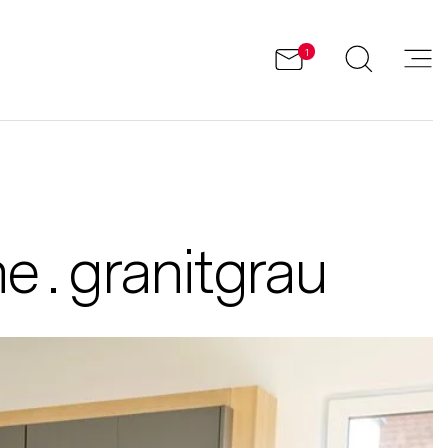
1
 . granitgrau