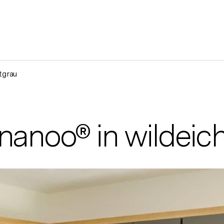
tgrau
anoo® in wildeiche