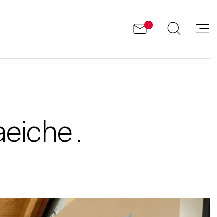
1
eiche .