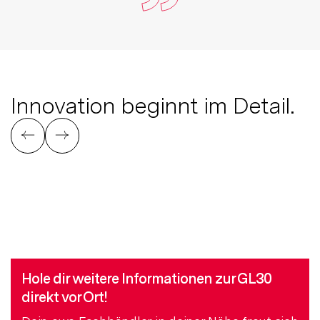
Innovation beginnt im Detail.
Geteilte Geschirrspülerfront
E
Hole dir weitere Informationen zur GL30
direkt vor Ort!