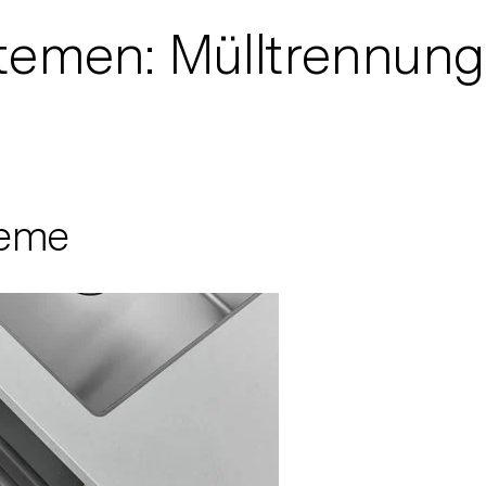
temen: Mülltrennung 
teme