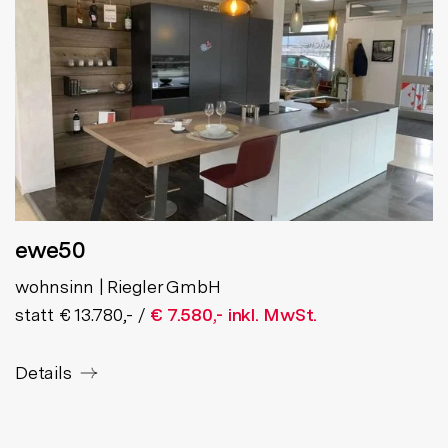
ewe50
wohnsinn | Riegler GmbH
statt € 13.780,- /
€ 7.580,- inkl. MwSt.
Details