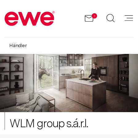
1
Händler
WLM group s.á.r.l.